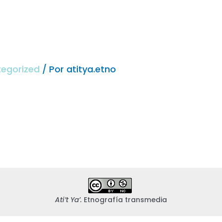
egorized
/ Por
atitya.etno
Ati’t Ya’.
Etnografía transmedia