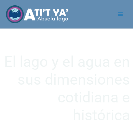
El lago y el agua en
sus dimensiones
cotidiana e
histórica