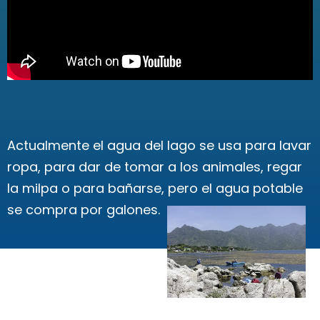
Actualmente el agua del lago se usa para lavar
ropa, para dar de tomar a los animales, regar
la milpa o para bañarse, pero el agua potable
se compra por galones.